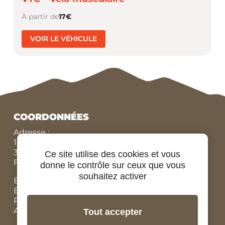
À partir de
17€
VOIR LE VÉHICULE
COORDONNÉES
Adresse :
10 Route de Conneuil,
37270 MONTLOUIS SUR LOIRE,
Ce site utilise des cookies et vous
FRANCE
donne le contrôle sur ceux que vous
souhaitez activer
Bureau N°:
+33 (0)9 84 07 78 56
Eric :
+33 (0)7 86 87 95 45
Rodolphe :
+33 (0)6 07 67 90 19
Adrien, locations vélos :
+33 (0)6 98 73 34 89
Tout accepter