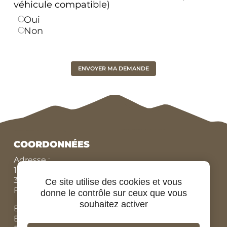
véhicule compatible)
Oui
Non
COORDONNÉES
Adresse :
10 Route de Conneuil,
37270 MONTLOUIS SUR LOIRE,
Ce site utilise des cookies et vous
FRANCE
donne le contrôle sur ceux que vous
souhaitez activer
Bureau N°:
+33 (0)9 84 07 78 56
Eric :
+33 (0)7 86 87 95 45