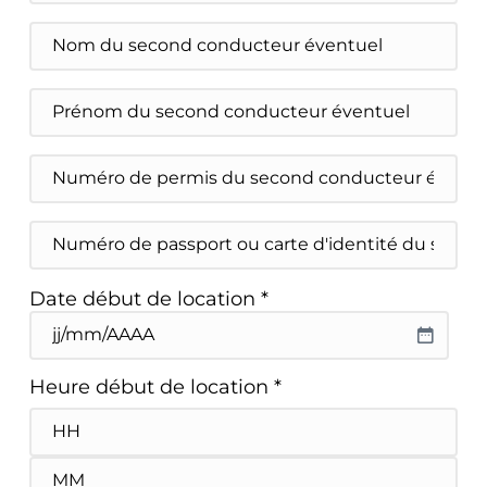
passport
ou
Nom
de
du
carte
second
d'identité
conducteur
Prénom
éventuel
du
second
conducteur
Numéro
éventuel
de
permis
du
Numéro
second
de
conducteur
passport
éventuel
ou
Date début de location *
carte
d'identité
JJ slash MM slash AAAA
du
second
conducteur
Heure début de location *
éventuel
Heures