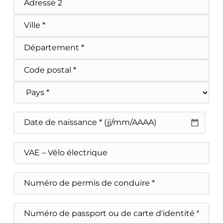
Adresse ligne 2
Ville
État/Province/Région
Code postal
Pays
Date
de
JJ slash MM slash AAAA
naissance
Véhicule
choisi
Numéro
de
permis
de
Numéro
conduire
de