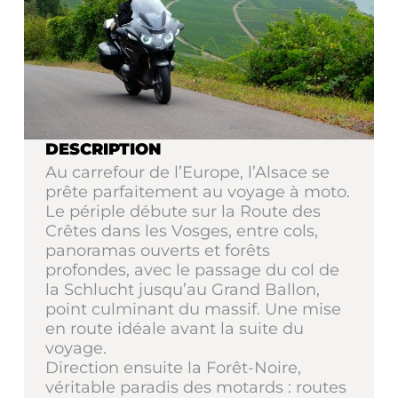
DESCRIPTION
Au carrefour de l’Europe, l’Alsace se
prête parfaitement au voyage à moto.
Le périple débute sur la Route des
Crêtes dans les Vosges, entre cols,
panoramas ouverts et forêts
profondes, avec le passage du col de
la Schlucht jusqu’au Grand Ballon,
point culminant du massif. Une mise
en route idéale avant la suite du
voyage.
Direction ensuite la Forêt-Noire,
véritable paradis des motards : routes