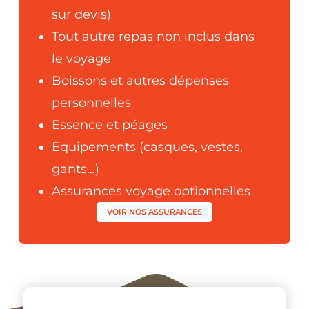
sur devis)
Tout autre repas non inclus dans
le voyage
Boissons et autres dépenses
personnelles
Essence et péages
Equipements (casques, vestes,
gants…)
Assurances voyage optionnelles
VOIR NOS ASSURANCES