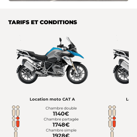
TARIFS ET CONDITIONS
Location moto CAT A
Loca
Chambre double
1140€
Chambre partagée
1748€
Chambre simple
1928€