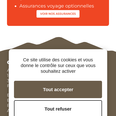
Assurances voyage optionnelles
VOIR NOS ASSURANCES
Ce site utilise des cookies et vous
COORDONNÉES
donne le contrôle sur ceux que vous
Adresse :
souhaitez activer
10 Route de Conneuil,
37270 MONTLOUIS SUR LOIRE,
FRANCE
Tout accepter
Bureau N°:
+33 (0)9 84 07 78 56
Eric :
+33 (0)7 86 87 95 45
Rodolphe :
+33 (0)6 07 67 90 19
Tout refuser
Adrien, locations vélos :
+33 (0)6 98 73 34 89