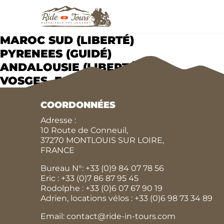
MAROC SUD (LIBERTÉ)
PYRENEES (GUIDÉ)
ANDALOUSIE (LIBERTÉ)
VOSGES, FORET NOIRE, RHIN ET MOSE
COORDONNÉES
Adresse :
10 Route de Conneuil,
37270 MONTLOUIS SUR LOIRE,
FRANCE
Bureau N°:
+33 (0)9 84 07 78 56
Eric :
+33 (0)7 86 87 95 45
Rodolphe :
+33 (0)6 07 67 90 19
Adrien, locations vélos :
+33 (0)6 98 73 34 89
Email: contact@ride-in-tours.com