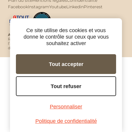
Plan du site
Mentions légales
Confidentialité
Facebook
Instagram
Youtube
Linkedin
Pinterest
Ce site utilise des cookies et vous
Avec Ride in Tours vous êtes protégés !
donne le contrôle sur ceux que vous
RIDE IN TOURS est une agence de voyage à moto agréée par
souhaitez activer
l’autorité de tourisme française Atout France sous le numéro
de licence IM037150002.
Tout accepter
Tout refuser
Personnaliser
Politique de confidentialité