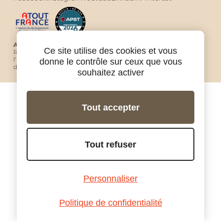
Avec Ride in Tours vous êtes protégés !
Ce site utilise des cookies et vous
RIDE IN TOURS est une agence de voyage à moto agréée par
l’autorité de tourisme française Atout France sous le numéro
donne le contrôle sur ceux que vous
de licence IM037150002.
souhaitez activer
Tout accepter
Tout refuser
Personnaliser
Politique de confidentialité