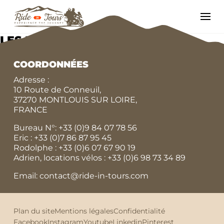
LES POUILLES (LIBERTÉ)
COORDONNÉES
Adresse :
10 Route de Conneuil,
37270 MONTLOUIS SUR LOIRE,
FRANCE
Bureau N°:
+33 (0)9 84 07 78 56
Eric :
+33 (0)7 86 87 95 45
Rodolphe :
+33 (0)6 07 67 90 19
Adrien, locations vélos :
+33 (0)6 98 73 34 89
Email: contact@ride-in-tours.com
Plan du site
Mentions légales
Confidentialité
Facebook
Instagram
Youtube
Linkedin
Pinterest