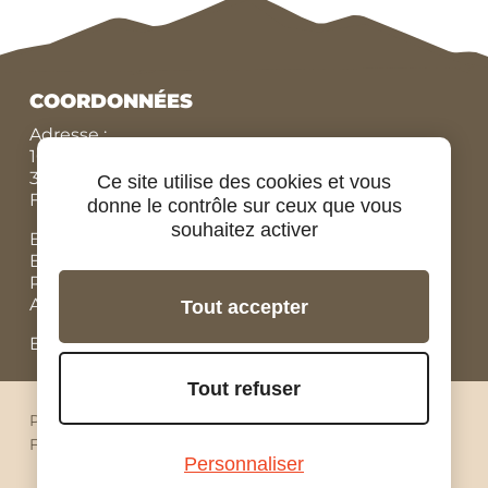
COORDONNÉES
Adresse :
10 Route de Conneuil,
37270 MONTLOUIS SUR LOIRE,
Ce site utilise des cookies et vous
FRANCE
donne le contrôle sur ceux que vous
souhaitez activer
Bureau N°:
+33 (0)9 84 07 78 56
Eric :
+33 (0)7 86 87 95 45
Rodolphe :
+33 (0)6 07 67 90 19
Adrien, locations vélos :
+33 (0)6 98 73 34 89
Tout accepter
Email: contact@ride-in-tours.com
Tout refuser
Plan du site
Mentions légales
Confidentialité
Facebook
Instagram
Youtube
Linkedin
Pinterest
Personnaliser