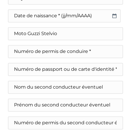
Pays
Date
de
JJ slash MM slash AAAA
naissance
Véhicule
choisi
Numéro
de
permis
de
Numéro
conduire
de
passport
ou
Nom
de
du
carte
second
d'identité
conducteur
Prénom
éventuel
du
second
conducteur
Numéro
éventuel
de
permis