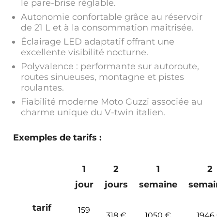
le pare-brise réglable.
Autonomie confortable grâce au réservoir
de 21 L et à la consommation maîtrisée.
Éclairage LED adaptatif offrant une
excellente visibilité nocturne.
Polyvalence : performante sur autoroute,
routes sinueuses, montagne et pistes
roulantes.
Fiabilité moderne Moto Guzzi associée au
charme unique du V-twin italien.
Exemples de tarifs :
1
2
1
2
jour
jours
semaine
semai
tarif
159
318 €
1050 €
1946