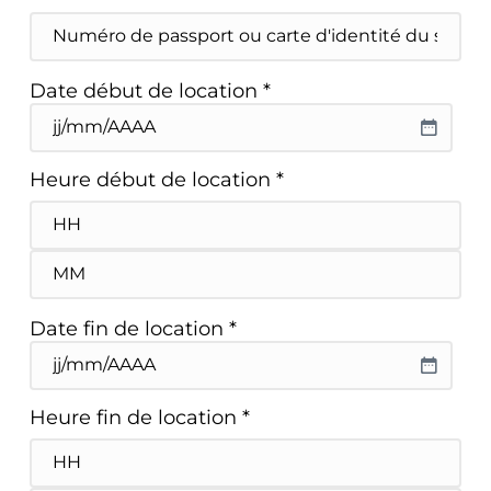
du
Numéro
second
de
conducteur
passport
éventuel
ou
Date début de location *
carte
d'identité
JJ slash MM slash AAAA
du
second
conducteur
Heure début de location *
éventuel
Heures
Minutes
Date fin de location *
JJ slash MM slash AAAA
Heure fin de location *