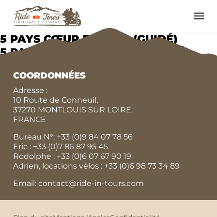
5 PAYS CŒUR EUROPE (GUIDÉ)
5 PAYS CŒUR EUROPE (LIBERTÉ)
COORDONNÉES
Adresse :
10 Route de Conneuil,
37270 MONTLOUIS SUR LOIRE,
FRANCE
Bureau N°:
+33 (0)9 84 07 78 56
Eric :
+33 (0)7 86 87 95 45
Rodolphe :
+33 (0)6 07 67 90 19
Adrien, locations vélos :
+33 (0)6 98 73 34 89
Email: contact@ride-in-tours.com