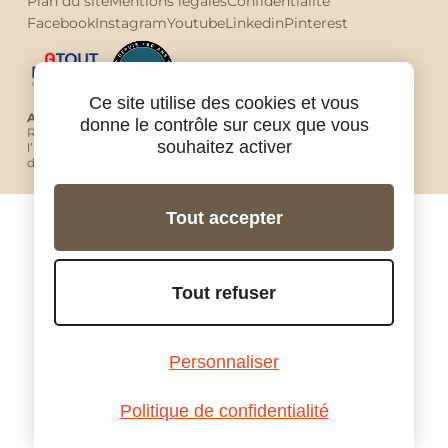
Plan du site
Mentions légales
Confidentialité
Facebook
Instagram
Youtube
Linkedin
Pinterest
Ce site utilise des cookies et vous
Avec Ride in Tours vous êtes protégés !
donne le contrôle sur ceux que vous
RIDE IN TOURS est une agence de voyage à moto agréée par
souhaitez activer
l’autorité de tourisme française Atout France sous le numéro
de licence IM037150002.
Tout accepter
Tout refuser
Personnaliser
Politique de confidentialité