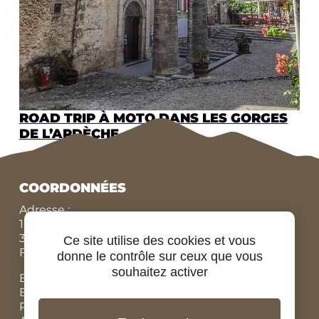
ROAD TRIP À MOTO DANS LES GORGES
DE L’ARDÈCHE
COORDONNÉES
Adresse :
10 Route de Conneuil,
37270 MONTLOUIS SUR LOIRE,
Ce site utilise des cookies et vous
FRANCE
donne le contrôle sur ceux que vous
souhaitez activer
Bureau N°:
+33 (0)9 84 07 78 56
Eric :
+33 (0)7 86 87 95 45
Rodolphe :
+33 (0)6 07 67 90 19